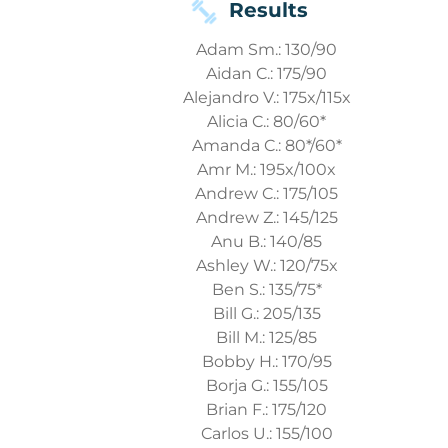
Results
Adam Sm.: 130/90
Aidan C.: 175/90
Alejandro V.: 175x/115x
Alicia C.: 80/60*
Amanda C.: 80*/60*
Amr M.: 195x/100x
Andrew C.: 175/105
Andrew Z.: 145/125
Anu B.: 140/85
Ashley W.: 120/75x
Ben S.: 135/75*
Bill G.: 205/135
Bill M.: 125/85
Bobby H.: 170/95
Borja G.: 155/105
Brian F.: 175/120
Carlos U.: 155/100