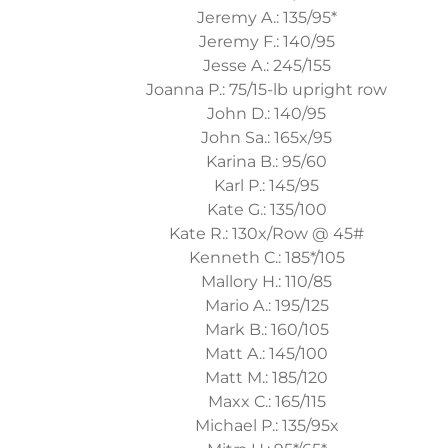
Jeremy A.: 135/95*
Jeremy F.: 140/95
Jesse A.: 245/155
Joanna P.: 75/15-lb upright row
John D.: 140/95
John Sa.: 165x/95
Karina B.: 95/60
Karl P.: 145/95
Kate G.: 135/100
Kate R.: 130x/Row @ 45#
Kenneth C.: 185*/105
Mallory H.: 110/85
Mario A.: 195/125
Mark B.: 160/105
Matt A.: 145/100
Matt M.: 185/120
Maxx C.: 165/115
Michael P.: 135/95x