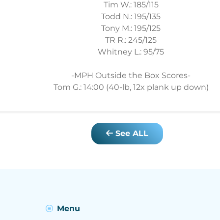
Tim W.: 185/115
Todd N.: 195/135
Tony M.: 195/125
TR R.: 245/125
Whitney L.: 95/75
-MPH Outside the Box Scores-
Tom G.: 14:00 (40-lb, 12x plank up down)
See ALL
Menu