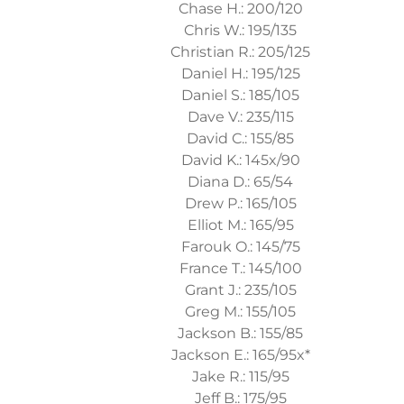
Chase H.: 200/120
Chris W.: 195/135
Christian R.: 205/125
Daniel H.: 195/125
Daniel S.: 185/105
Dave V.: 235/115
David C.: 155/85
David K.: 145x/90
Diana D.: 65/54
Drew P.: 165/105
Elliot M.: 165/95
Farouk O.: 145/75
France T.: 145/100
Grant J.: 235/105
Greg M.: 155/105
Jackson B.: 155/85
Jackson E.: 165/95x*
Jake R.: 115/95
Jeff B.: 175/95