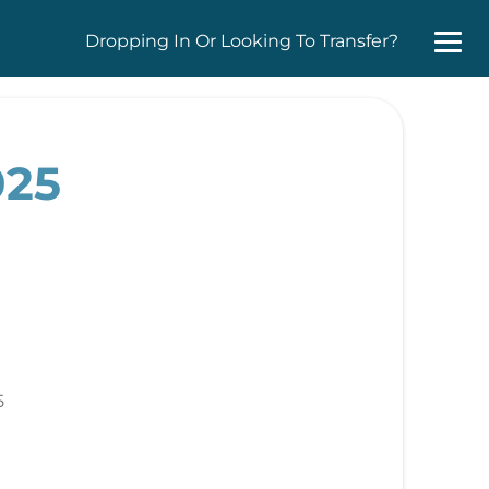
Dropping In Or Looking To Transfer?
025
5