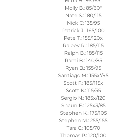
Mitra H.: 95*/65*
Molly B.: 85/60*
Nate S.: 180/115
Nick C: 135/95
Patrick J.: 165/100
Pete T.: 155/120x
Rajeev R.: 185/115
Ralph B.: 185/115
Rami B.: 140/85
Ryan B.: 155/95
Santiago M.: 155x*/95
Scott F.: 185/115x
Scott K.: 115/55
Sergio N.: 185x/120
Shaun F.: 125x3/85
Stephen K.: 175/105
Stephen M.: 255/155
Tara C.: 105/70
Thomas P.: 120/100