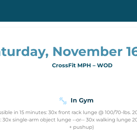
turday, November 16
CrossFit MPH – WOD
In Gym
ible in 15 minutes: 30x front rack lunge @ 100/70-lbs. 2
: 30x single-arm object lunge --or-- 30x walking lunge 20
+ pushup)