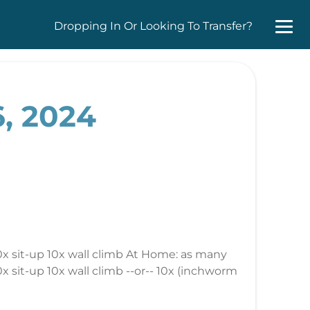
Dropping In Or Looking To Transfer?
, 2024
0x sit-up 10x wall climb At Home: as many
x sit-up 10x wall climb --or-- 10x (inchworm