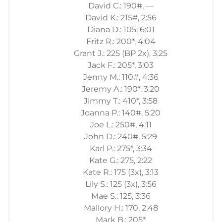
David C.: 190#, —
David K.: 215#, 2:56
Diana D.: 105, 6:01
Fritz R.: 200*, 4:04
Grant J.: 225 (BP 2x), 3:25
Jack F.: 205*, 3:03
Jenny M.: 110#, 4:36
Jeremy A.: 190*, 3:20
Jimmy T.: 410*, 3:58
Joanna P.: 140#, 5:20
Joe L.: 250#, 4:11
John D.: 240#, 5:29
Karl P.: 275*, 3:34
Kate G.: 275, 2:22
Kate R.: 175 (3x), 3:13
Lily S.: 125 (3x), 3:56
Mae S.: 125, 3:36
Mallory H.: 170, 2:48
Mark B.: 205*