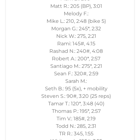
Matt R.: 205 (BP), 3:01
Melody F.:
Mike L.: 210, 2:48 (bike 5)
Morgan G.: 245*, 2:32
Nick W.: 275, 2:21
Rami: 145#, 4:15
Rashad N.: 240#, 4:08
Robert A.: 200*, 2:57
Santiago M.: 275*, 2:21
Sean F.: 320#, 2:59
Sarah M.:
Seth B.: 95 (5x), + mobility
Steven S.: 90#, 3:20 (25 reps)
Tamar T.: 120*, 3:48 (40)
Thomas P.: 195*, 2:57
Tim V.: 185#, 2:19
Todd N.: 285, 2:31
TR R.: 345, 1:55