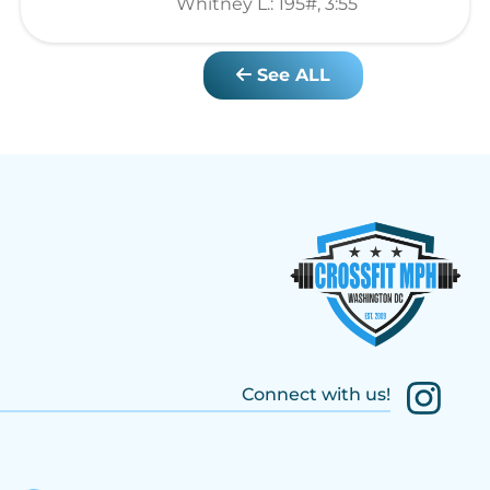
Whitney L.: 195#, 3:55
See ALL
Connect with us!