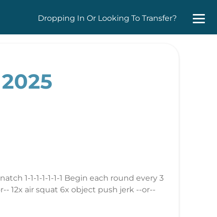
Dropping In Or Looking To Transfer?
 2025
atch 1-1-1-1-1-1-1 Begin each round every 3
- 12x air squat 6x object push jerk --or--