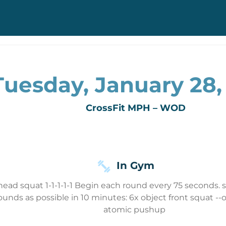
Tuesday, January 28,
CrossFit MPH – WOD
In Gym
ead squat 1-1-1-1-1 Begin each round every 75 seconds. sn
ds as possible in 10 minutes: 6x object front squat --or-
atomic pushup