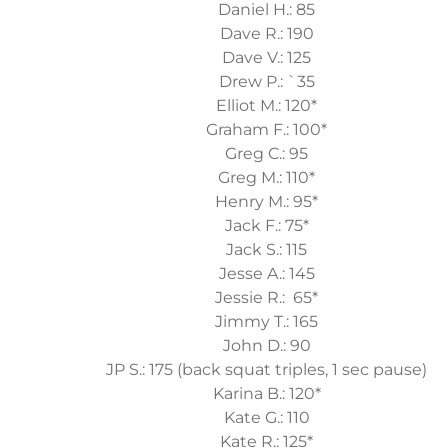
Daniel H.: 85
Dave R.: 190
Dave V.: 125
Drew P.: `35
Elliot M.: 120*
Graham F.: 100*
Greg C.: 95
Greg M.: 110*
Henry M.: 95*
Jack F.: 75*
Jack S.: 115
Jesse A.: 145
Jessie R.: 65*
Jimmy T.: 165
John D.: 90
JP S.: 175 (back squat triples, 1 sec pause)
Karina B.: 120*
Kate G.: 110
Kate R.: 125*