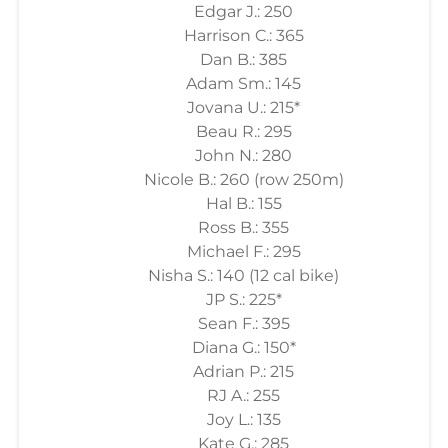
Edgar J.: 250
Harrison C.: 365
Dan B.: 385
Adam Sm.: 145
Jovana U.: 215*
Beau R.: 295
John N.: 280
Nicole B.: 260 (row 250m)
Hal B.: 155
Ross B.: 355
Michael F.: 295
Nisha S.: 140 (12 cal bike)
JP S.: 225*
Sean F.: 395
Diana G.: 150*
Adrian P.: 215
RJ A.: 255
Joy L.: 135
Kate G.: 285