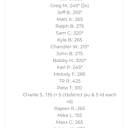
Greg M.: 245* (2x)
Jeff B.: 255*
Matt A.: 265
Ralph B.: 275
Sam C.: 320*
Kyle B.: 265
Chandler W.: 215*
John B.: 275
Bobby H.: 300*
Karl P.: 245*
Melody F.: 285
TR R.: 425
Pete T.: 310
Charlie S.: 135 (+ 5 ctb/strict pu & 5 rd each
rd)
Rajeev R.: 265
Mike L.: 155
Maxx C.: 265