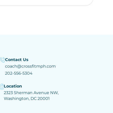
Contact Us
coach@crossfitmph.com
202-556-5304
Location
2323 Sherman Avenue NW,
Washington, DC 20001