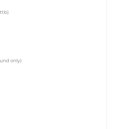
 ttb)
round only)