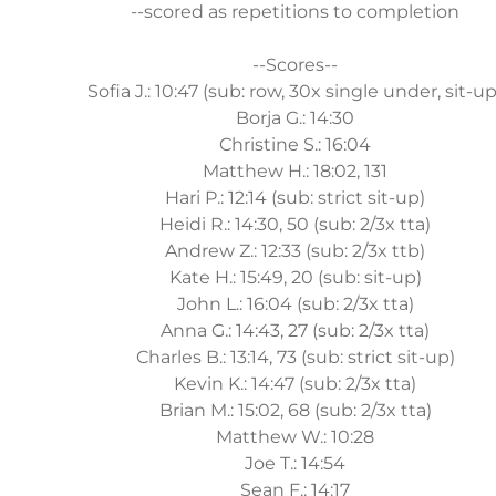
--scored as repetitions to completion
--Scores--
Sofia J.: 10:47 (sub: row, 30x single under, sit-up
Borja G.: 14:30
Christine S.: 16:04
Matthew H.: 18:02, 131
Hari P.: 12:14 (sub: strict sit-up)
Heidi R.: 14:30, 50 (sub: 2/3x tta)
Andrew Z.: 12:33 (sub: 2/3x ttb)
Kate H.: 15:49, 20 (sub: sit-up)
John L.: 16:04 (sub: 2/3x tta)
Anna G.: 14:43, 27 (sub: 2/3x tta)
Charles B.: 13:14, 73 (sub: strict sit-up)
Kevin K.: 14:47 (sub: 2/3x tta)
Brian M.: 15:02, 68 (sub: 2/3x tta)
Matthew W.: 10:28
Joe T.: 14:54
Sean F.: 14:17