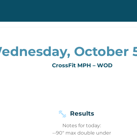
ednesday, October 5
CrossFit MPH – WOD
Results
Notes for today:
--90" max double under