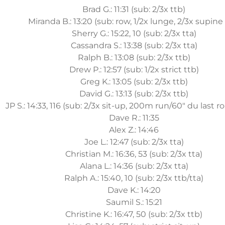
Brad G.: 11:31 (sub: 2/3x ttb)
Miranda B.: 13:20 (sub: row, 1/2x lunge, 2/3x supine
Sherry G.: 15:22, 10 (sub: 2/3x tta)
Cassandra S.: 13:38 (sub: 2/3x tta)
Ralph B.: 13:08 (sub: 2/3x ttb)
Drew P.: 12:57 (sub: 1/2x strict ttb)
Greg K.: 13:05 (sub: 2/3x ttb)
David G.: 13:13 (sub: 2/3x ttb)
JP S.: 14:33, 116 (sub: 2/3x sit-up, 200m run/60" du last 
Dave R.: 11:35
Alex Z.: 14:46
Joe L.: 12:47 (sub: 2/3x tta)
Christian M.: 16:36, 53 (sub: 2/3x tta)
Alana L.: 14:36 (sub: 2/3x tta)
Ralph A.: 15:40, 10 (sub: 2/3x ttb/tta)
Dave K.: 14:20
Saumil S.: 15:21
Christine K.: 16:47, 50 (sub: 2/3x ttb)