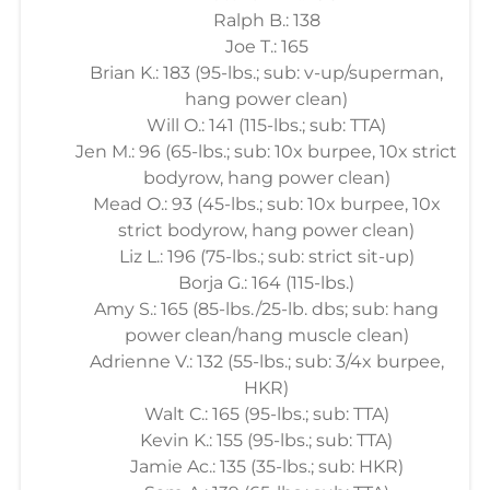
Ralph B.: 138
Joe T.: 165
Brian K.: 183 (95-lbs.; sub: v-up/superman,
hang power clean)
Will O.: 141 (115-lbs.; sub: TTA)
Jen M.: 96 (65-lbs.; sub: 10x burpee, 10x strict
bodyrow, hang power clean)
Mead O.: 93 (45-lbs.; sub: 10x burpee, 10x
strict bodyrow, hang power clean)
Liz L.: 196 (75-lbs.; sub: strict sit-up)
Borja G.: 164 (115-lbs.)
Amy S.: 165 (85-lbs./25-lb. dbs; sub: hang
power clean/hang muscle clean)
Adrienne V.: 132 (55-lbs.; sub: 3/4x burpee,
HKR)
Walt C.: 165 (95-lbs.; sub: TTA)
Kevin K.: 155 (95-lbs.; sub: TTA)
Jamie Ac.: 135 (35-lbs.; sub: HKR)