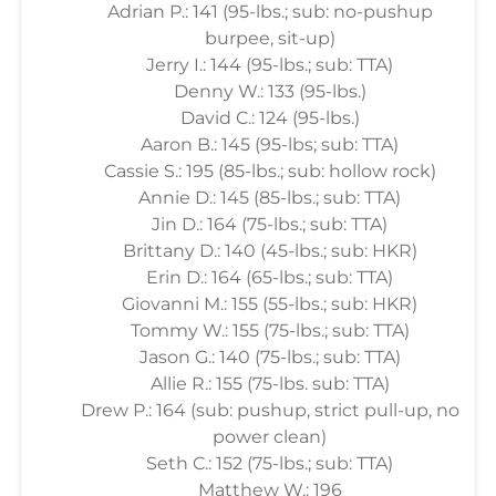
Adrian P.: 141 (95-lbs.; sub: no-pushup
burpee, sit-up)
Jerry I.: 144 (95-lbs.; sub: TTA)
Denny W.: 133 (95-lbs.)
David C.: 124 (95-lbs.)
Aaron B.: 145 (95-lbs; sub: TTA)
Cassie S.: 195 (85-lbs.; sub: hollow rock)
Annie D.: 145 (85-lbs.; sub: TTA)
Jin D.: 164 (75-lbs.; sub: TTA)
Brittany D.: 140 (45-lbs.; sub: HKR)
Erin D.: 164 (65-lbs.; sub: TTA)
Giovanni M.: 155 (55-lbs.; sub: HKR)
Tommy W.: 155 (75-lbs.; sub: TTA)
Jason G.: 140 (75-lbs.; sub: TTA)
Allie R.: 155 (75-lbs. sub: TTA)
Drew P.: 164 (sub: pushup, strict pull-up, no
power clean)
Seth C.: 152 (75-lbs.; sub: TTA)
Matthew W.: 196