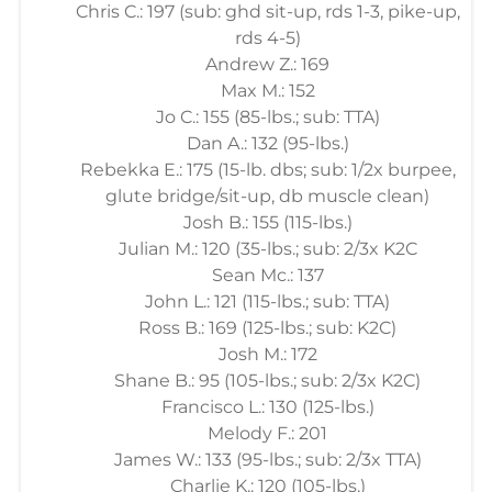
Chris C.: 197 (sub: ghd sit-up, rds 1-3, pike-up,
rds 4-5)
Andrew Z.: 169
Max M.: 152
Jo C.: 155 (85-lbs.; sub: TTA)
Dan A.: 132 (95-lbs.)
Rebekka E.: 175 (15-lb. dbs; sub: 1/2x burpee,
glute bridge/sit-up, db muscle clean)
Josh B.: 155 (115-lbs.)
Julian M.: 120 (35-lbs.; sub: 2/3x K2C
Sean Mc.: 137
John L.: 121 (115-lbs.; sub: TTA)
Ross B.: 169 (125-lbs.; sub: K2C)
Josh M.: 172
Shane B.: 95 (105-lbs.; sub: 2/3x K2C)
Francisco L.: 130 (125-lbs.)
Melody F.: 201
James W.: 133 (95-lbs.; sub: 2/3x TTA)
Charlie K.: 120 (105-lbs.)