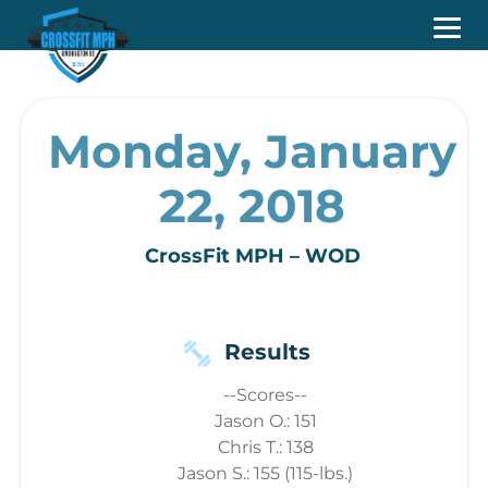
Monday, January
22, 2018
CrossFit MPH – WOD
Results
--Scores--
Jason O.: 151
Chris T.: 138
Jason S.: 155 (115-lbs.)