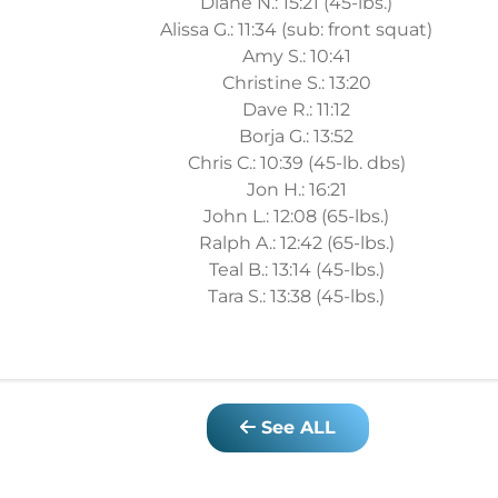
Diane N.: 15:21 (45-lbs.)
Alissa G.: 11:34 (sub: front squat)
Amy S.: 10:41
Christine S.: 13:20
Dave R.: 11:12
Borja G.: 13:52
Chris C.: 10:39 (45-lb. dbs)
Jon H.: 16:21
John L.: 12:08 (65-lbs.)
Ralph A.: 12:42 (65-lbs.)
Teal B.: 13:14 (45-lbs.)
Tara S.: 13:38 (45-lbs.)
See ALL