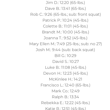
Jim D.: 12:20 (65-lbs.)
Dave B.: 13:41 (65-lbs.)
Rob C.: 9:26 (65-lbs.; sub: front squat)
Patrick P.: 10:24 (45-lbs.)
Colette B.: 11:01 (45-lbs.)
Brandt M.: 10:00 (45-lbs.)
Joanna T.: 9:52 (45-lbs.)
Mary Ellen M.: 7:49 (25-lbs.; sub: no 27)
Josh M.: 9:44 (sub: back squat)
Bill G.: 10:29
David S.: 10:27
Luke B.: 11:08 (45-lbs.)
Devon H.: 12:23 (45-lbs.)
McKinlee H.: 14:21
Francisco L.: 12:40 (65-lbs.)
Mark Co.: 12:49
Ralph B.: 13:34
Rebekka E.: 12:22 (45-lbs.)
Katie R.: 12:51 (45-lbs.)