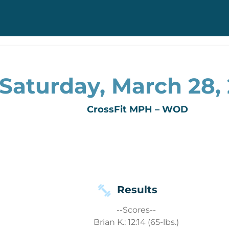
Saturday, March 28,
CrossFit MPH – WOD
Results
--Scores--
Brian K.: 12:14 (65-lbs.)