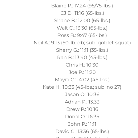
Blaine P.: 17:24 (95/75-lbs.)
CJ D.: 11:16 (65-lbs.)
Shane B.: 12:00 (65-lbs.)
Walt C.: 13:30 (65-lbs.)
Ross B.: 9:47 (65-lbs.)
Neil A.: 9:13 (50-lb. db; sub: goblet squat)
Sherry G.: 11:11 (35-lbs.)
Ran B.: 13:40 (45-lbs.)
Chris H.: 10:30
Joe P.: 11:20
Mayra C.: 14:02 (45-lbs.)
Kate H.: 10:33 (45-lbs.; sub: no 27)
Jason O.: 10:36
Adrian P.: 13:33
Drew P.: 10:16
Donal O.: 16:35
John P.: 11:11
David G.: 13:36 (65-lbs.)